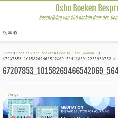
Osho Boeken Bespr
Beschrijving van 250 boeken door drs. Don
Ga
naar
Home
»
Engelse Osho Boeken
»
Engelse Osho Boeken 1
»
inhoud
67207853_10158269466542069_5644686912233930752_o
67207853_10158269466542069_564
← Vorige