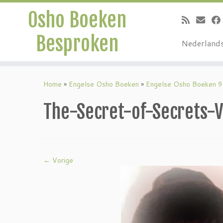
Osho Boeken
Besproken
Nederland
Ga
naar
Home
»
Engelse Osho Boeken
»
Engelse Osho Boeken 9
inhoud
The-Secret-of-Secrets-V
← Vorige