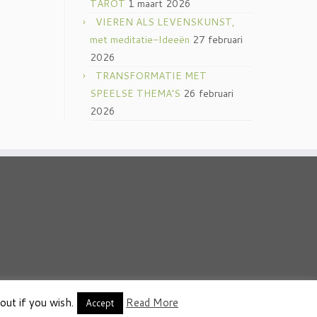
TAROT
1 maart 2026
VIEREN ALS LEVENSKUNST,
met meditatie-Ideeën
27 februari
2026
TRANSFORMATIE MET
SPEELSE THEMA’S
26 februari
2026
out if you wish.
Read More
thema
·
Accept