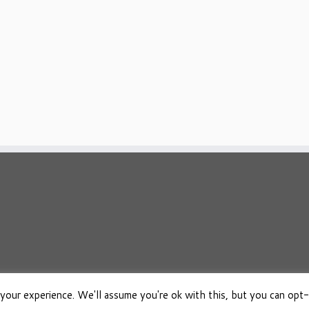
your experience. We'll assume you're ok with this, but you can opt-
026
Osho Boeken Besproken
·
Aangeboden door
·
Ontworpen met de
Customizr 