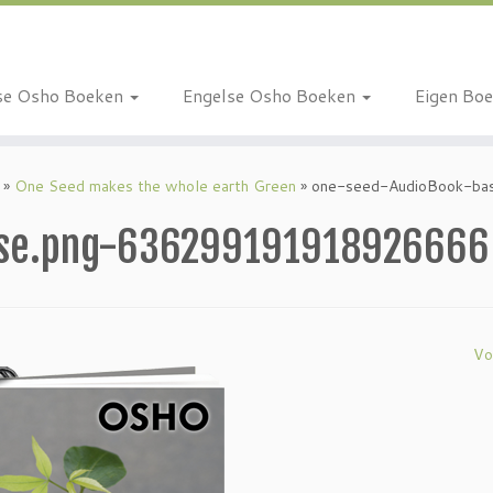
se Osho Boeken
Engelse Osho Boeken
Eigen Bo
»
One Seed makes the whole earth Green
»
one-seed-AudioBook-b
ase.png-636299191918926666
Vo