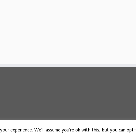
your experience. We'll assume you're ok with this, but you can opt-
026
Osho Boeken Besproken
·
Aangeboden door
·
Ontworpen met de
Customizr 