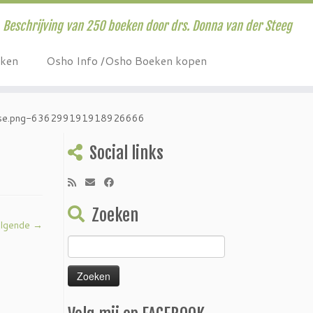
Beschrijving van 250 boeken door drs. Donna van der Steeg
eken
Osho Info /Osho Boeken kopen
ase.png-636299191918926666
Social links
Zoeken
lgende →
Zoeken
naar: