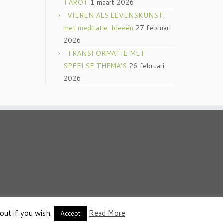
TAROT
1 maart 2026
VIEREN ALS LEVENSKUNST,
met meditatie-Ideeën
27 februari
2026
TRANSFORMATIE MET
SPEELSE THEMA’S
26 februari
2026
out if you wish.
Read More
thema
·
Accept