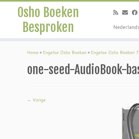
Osho Boeken
Besproken
Nederland
Ga
naar
Home
»
Engelse Osho Boeken
»
Engelse Osho Boeken 7
inhoud
one-seed-AudioBook-b
← Vorige