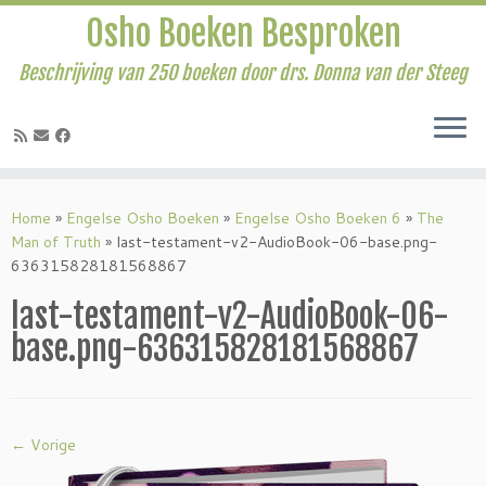
Osho Boeken Besproken
Beschrijving van 250 boeken door drs. Donna van der Steeg
Ga
naar
Home
»
Engelse Osho Boeken
»
Engelse Osho Boeken 6
»
The
inhoud
Man of Truth
»
last-testament-v2-AudioBook-06-base.png-
636315828181568867
last-testament-v2-AudioBook-06-
base.png-636315828181568867
← Vorige