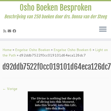
Osho Boeken Besproken
Beschrijving van 250 boeken door drs. Donna van der Steeg
Ga
naar
Home
»
Engelse Osho Boeken
»
Engelse Osho Boeken 6
»
Light on
inhoud
the Path
»
d92ddb7522f0cc019101d64eca126dc7
d92ddb7522f0cc019101d64eca126dc7
← Vorige