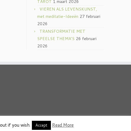
TAROT
1 maart 2026
VIEREN ALS LEVENSKUNST,
met meditatie-Ideeën
27 februari
2026
TRANSFORMATIE MET
SPEELSE THEMA’S
26 februari
2026
out if you wish.
Read More
thema
·
Accept