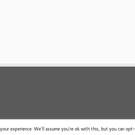
your experience. We'll assume you're ok with this, but you can opt-
026
Osho Boeken Besproken
·
Aangeboden door
·
Ontworpen met de
Customizr 