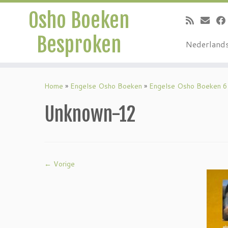
Osho Boeken
Besproken
Nederland
Ga
naar
Home
»
Engelse Osho Boeken
»
Engelse Osho Boeken 6
inhoud
Unknown-12
← Vorige