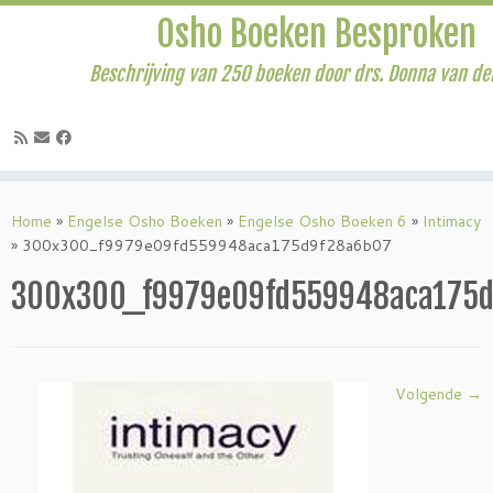
Osho Boeken Besproken
Beschrijving van 250 boeken door drs. Donna van de
Ga
naar
Home
»
Engelse Osho Boeken
»
Engelse Osho Boeken 6
»
Intimacy
inhoud
»
300x300_f9979e09fd559948aca175d9f28a6b07
300x300_f9979e09fd559948aca175d
Volgende →