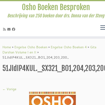
Osho Boeken Besproken
Beschrijving van 250 boeken door drs. Donna van der Steeg
Ga
naar
Home
»
Engelse Osho Boeken
»
Engelse Osho Boeken 4
»
Gita
inhoud
Darshan Volume I en II
»
51JIdIP4KUL._SX321_BO1,204,203,200_
51JIdIP4KUL._SX321_BO1,204,203,2
← Vorige