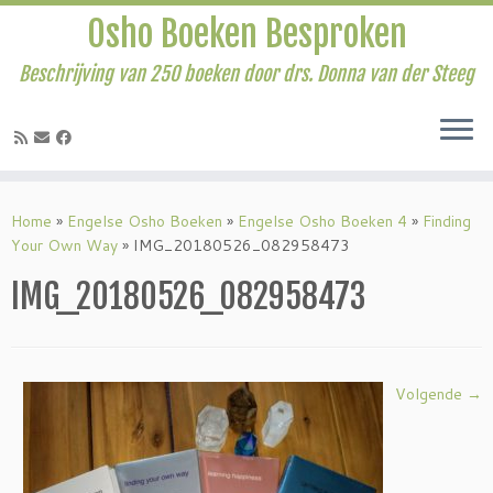
Osho Boeken Besproken
Beschrijving van 250 boeken door drs. Donna van der Steeg
Ga
naar
Home
»
Engelse Osho Boeken
»
Engelse Osho Boeken 4
»
Finding
inhoud
Your Own Way
»
IMG_20180526_082958473
IMG_20180526_082958473
Volgende →