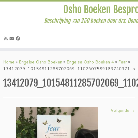
Osho Boeken Bespr
Beschrijving van 250 boeken door drs. Don
Ga
naar
Home
»
Engelse Osho Boeken
»
Engelse Osho Boeken 4
»
Fear
»
inhoud
13412079_10154811285702069_1102607589183740371_o
13412079_10154811285702069_110
Volgende →