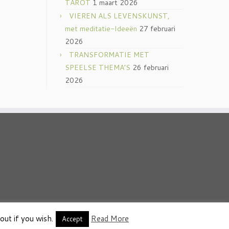
TAROT
1 maart 2026
VIEREN ALS LEVENSKUNST,
met meditatie-Ideeën
27 februari
2026
TRANSFORMATIE MET
SPEELSE THEMA’S
26 februari
2026
out if you wish.
Read More
thema
·
Accept