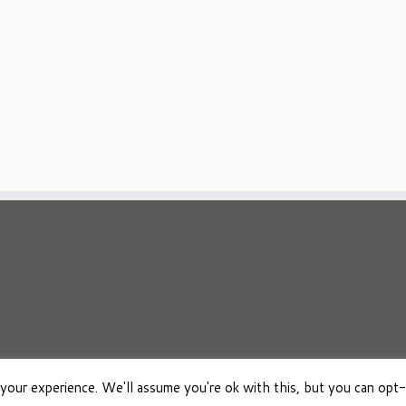
your experience. We'll assume you're ok with this, but you can opt-
026
Osho Boeken Besproken
·
Aangeboden door
·
Ontworpen met de
Customizr 