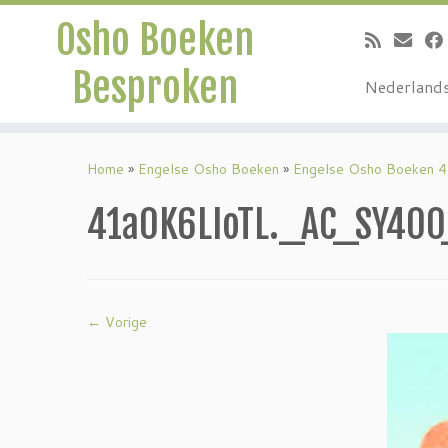
Osho Boeken
Besproken
Nederland
Ga
naar
Home
»
Engelse Osho Boeken
»
Engelse Osho Boeken 4
inhoud
41a0K6LIoTL._AC_SY40
← Vorige