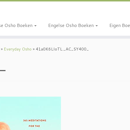
se Osho Boeken
Engelse Osho Boeken
Eigen Bo
»
Everyday Osho
»
41a0K6LIoTL._AC_SY400_
0_