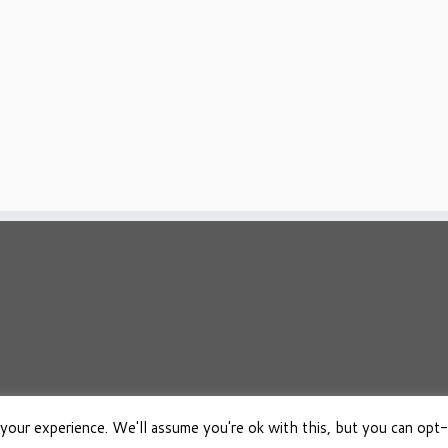
your experience. We'll assume you're ok with this, but you can opt-
026
Osho Boeken Besproken
·
Aangeboden door
·
Ontworpen met de
Customizr 