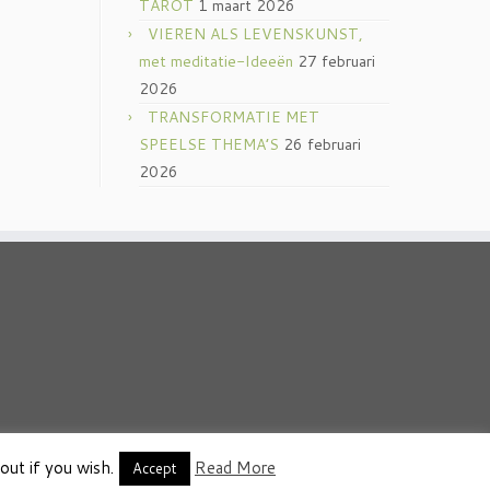
TAROT
1 maart 2026
VIEREN ALS LEVENSKUNST,
met meditatie-Ideeën
27 februari
2026
TRANSFORMATIE MET
SPEELSE THEMA’S
26 februari
2026
out if you wish.
Read More
thema
·
Accept