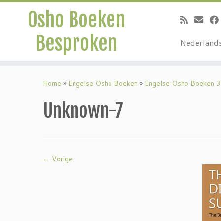
Osho Boeken
Besproken
Nederland
Ga
naar
Home
»
Engelse Osho Boeken
»
Engelse Osho Boeken 3
inhoud
Unknown-7
← Vorige