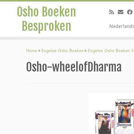
Osho Boeken
Besproken
Nederland
Ga
naar
Home
»
Engelse Osho Boeken
»
Engelse Osho Boeken 3
inhoud
Osho-wheelofDharma