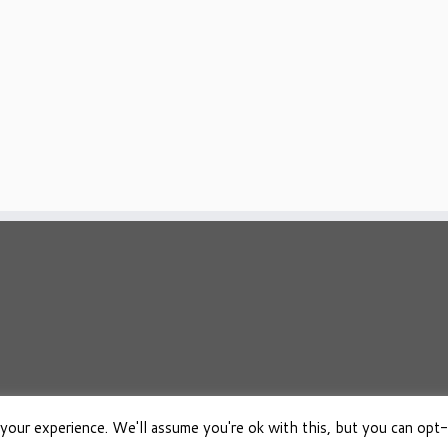
your experience. We'll assume you're ok with this, but you can opt-
026
Osho Boeken Besproken
·
Aangeboden door
·
Ontworpen met de
Customizr 