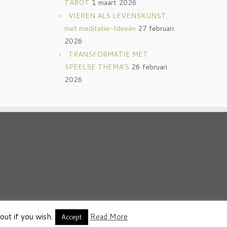
TAROT
1 maart 2026
VIEREN ALS LEVENSKUNST,
met meditatie-Ideeën
27 februari
2026
TRANSFORMATIE MET
SPEELSE THEMA’S
26 februari
2026
out if you wish.
Read More
thema
·
Accept