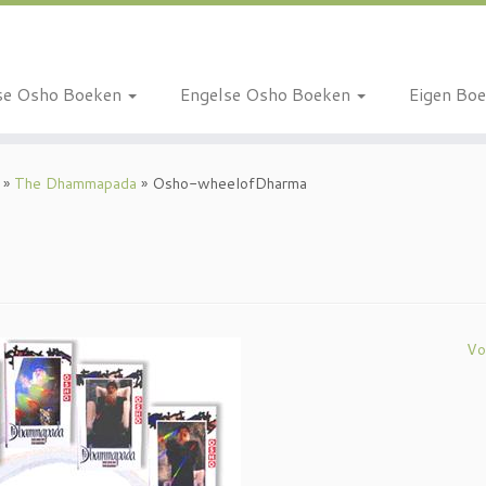
se Osho Boeken
Engelse Osho Boeken
Eigen Bo
»
The Dhammapada
»
Osho-wheelofDharma
Vo