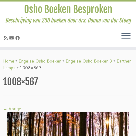
Osho Boeken Besproken
Beschrijving van 250 boeken door drs. Donna van der Steeg
Ga
naar
Home
»
Engelse Osho Boeken
»
Engelse Osho Boeken 3
»
Earthen
inhoud
Lamps
»
1008×567
1008×567
← Vorige