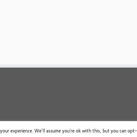
your experience. We'll assume you're ok with this, but you can opt-
026
Osho Boeken Besproken
·
Aangeboden door
·
Ontworpen met de
Customizr 