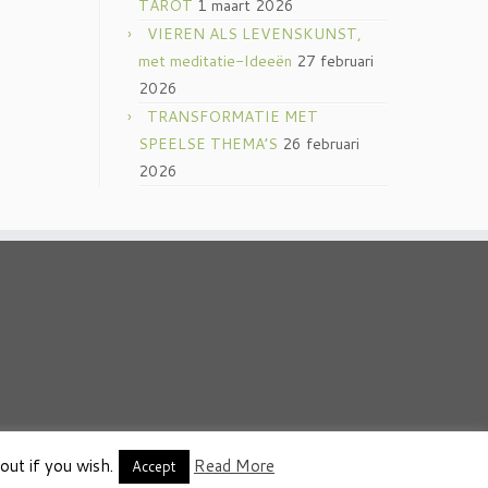
TAROT
1 maart 2026
VIEREN ALS LEVENSKUNST,
met meditatie-Ideeën
27 februari
2026
TRANSFORMATIE MET
SPEELSE THEMA’S
26 februari
2026
out if you wish.
Read More
thema
·
Accept