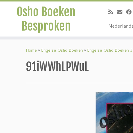
Osho Boeken
Besproken
Nederland
Ga
naar
Home
»
Engelse Osho Boeken
»
Engelse Osho Boeken 3
inhoud
91iWWhLPWuL