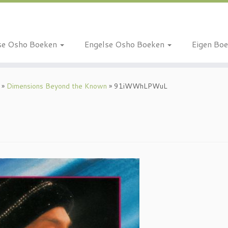
se Osho Boeken
Engelse Osho Boeken
Eigen Bo
»
Dimensions Beyond the Known
»
91iWWhLPWuL