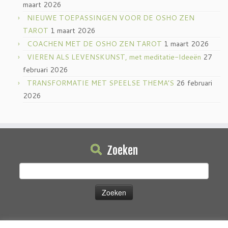
maart 2026
NIEUWE TOEPASSINGEN VOOR DE OSHO ZEN
TAROT
1 maart 2026
COACHEN MET DE OSHO ZEN TAROT
1 maart 2026
VIEREN ALS LEVENSKUNST, met meditatie-Ideeën
27
februari 2026
TRANSFORMATIE MET SPEELSE THEMA’S
26 februari
2026
Zoeken
Zoeken
naar: