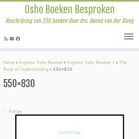
Osho Boeken Besproken
Beschrijving van 250 boeken door drs. Donna van der Steeg
Ga
naar
Home
»
Engelse Osho Boeken
»
Engelse Osho Boeken 2
»
The
inhoud
Book of Understanding
»
550×830
550×830
← Vorige