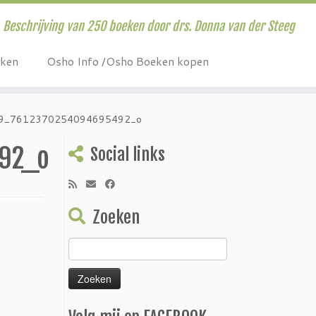
Beschrijving van 250 boeken door drs. Donna van der Steeg
eken
Osho Info /Osho Boeken kopen
9_7612370254094695492_o
92_o
Social links
Zoeken
Zoeken
naar: