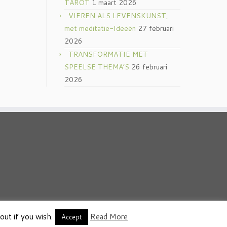
TAROT
1 maart 2026
VIEREN ALS LEVENSKUNST,
met meditatie-Ideeën
27 februari
2026
TRANSFORMATIE MET
SPEELSE THEMA’S
26 februari
2026
out if you wish.
Read More
thema
·
Accept