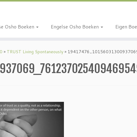
se Osho Boeken
Engelse Osho Boeken
Eigen Bo
10
»
TRUST Living Spontaneously
»
19417476_1015603130093706
0937069_76123702540946954