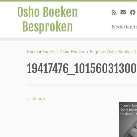
Osho Boeken
Besproken
Nederland
Ga
naar
Home
»
Engelse Osho Boeken
»
Engelse Osho Boeken 
inhoud
19417476_1015603130
← Vorige