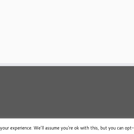
your experience. We'll assume you're ok with this, but you can opt-
026
Osho Boeken Besproken
·
Aangeboden door
·
Ontworpen met de
Customizr 