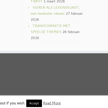
TAROT
1 maart 2026
VIEREN ALS LEVENSKUNST,
met meditatie-Ideeën
27 februari
2026
TRANSFORMATIE MET
SPEELSE THEMA’S
26 februari
2026
out if you wish.
Read More
thema
·
Accept