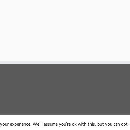
your experience. We'll assume you're ok with this, but you can opt-
026
Osho Boeken Besproken
·
Aangeboden door
·
Ontworpen met de
Customizr 