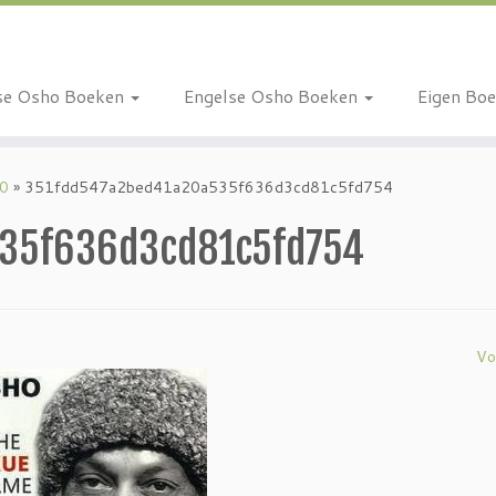
se Osho Boeken
Engelse Osho Boeken
Eigen Bo
10
»
351fdd547a2bed41a20a535f636d3cd81c5fd754
535f636d3cd81c5fd754
Vo