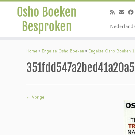
Osho Boeken
Besproken
Nederland
Ga
naar
Home
»
Engelse Osho Boeken
»
Engelse Osho Boeken 
inhoud
351fdd547a2bed41a20a
← Vorige