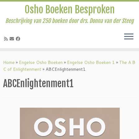
Osho Boeken Besproken
Beschrijving van 250 boeken door drs. Donna van der Steeg
Ga
naar
Home
»
Engelse Osho Boeken
»
Engelse Osho Boeken 1
»
The A B
inhoud
C of Enlightenment
»
ABCEnlightenment1
ABCEnlightenment1