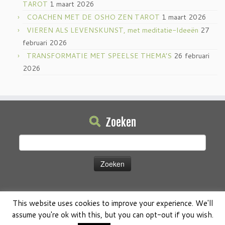
TAROT
1 maart 2026
COACHEN MET DE OSHO ZEN TAROT
1 maart 2026
VIEREN ALS LEVENSKUNST, met meditatie-Ideeën
27
februari 2026
TRANSFORMATIE MET SPEELSE THEMA’S
26 februari
2026
Zoeken
Zoeken
naar:
This website uses cookies to improve your experience. We'll
assume you're ok with this, but you can opt-out if you wish.
·
© 2026
Osho Boeken Besproken
·
Aangeboden door
·